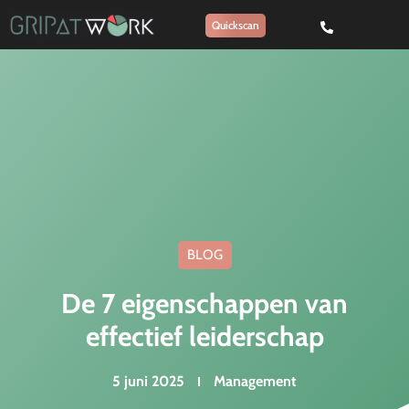
Quickscan
BLOG
De 7 eigenschappen van
effectief leiderschap
5 juni 2025
Management