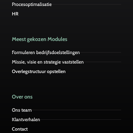
Procesoptimalisatie
HR
Meest gekozen Modules
Formuleren bedrijfsdoelstellingen
Missie, visie en strategie vaststellen
Overlegstructuur opstellen
Over ons
Ons team
Klantverhalen
Contact