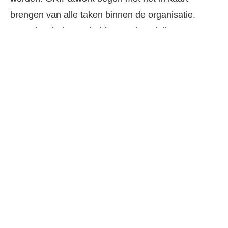
brengen van alle taken binnen de organisatie.
Daaruit volgde een heldere taakverdeling,
gebaseerd op ieders kwaliteiten en een eerlijke
verdeling van de workload.
Een volgende stap was de implementatie van
monday.com. Deze tool helpt om processen en
projecten te structureren volgens de eerder
opgestelde taakmatrix. Zo volgt iedereen hetzelfde
pad: helder, overzichtelijk en efficiënt.