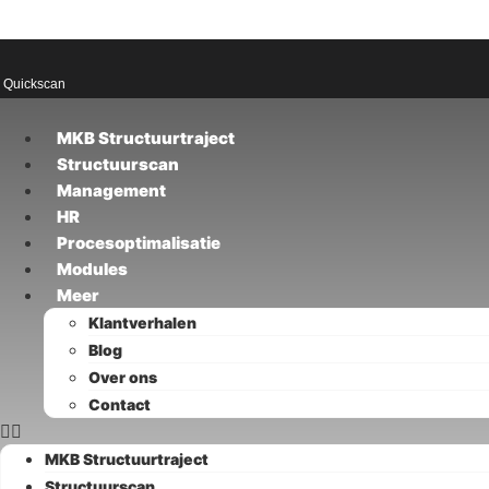
Plan n
Quickscan
MKB Structuurtraject
Structuurscan
Management
HR
Procesoptimalisatie
Modules
Meer
Klantverhalen
Blog
Over ons
Contact
MKB Structuurtraject
Structuurscan